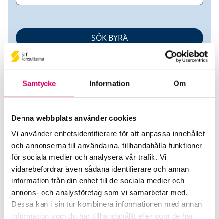
Samtycke
Information
Om
Denna webbplats använder cookies
Skatte&ekonomikonsulten Lars
Vi använder enhetsidentifierare för att anpassa innehållet
och annonserna till användarna, tillhandahålla funktioner
Nordin AB
för sociala medier och analysera vår trafik. Vi
vidarebefordrar även sådana identifierare och annan
Srf Auktoriserade konsulter
information från din enhet till de sociala medier och
annons- och analysföretag som vi samarbetar med.
Lars Nordin
Dessa kan i sin tur kombinera informationen med annan
Auktoriserad Redovisningskonsult
information som du har tillhandahållit eller som de har
Skicka e-post