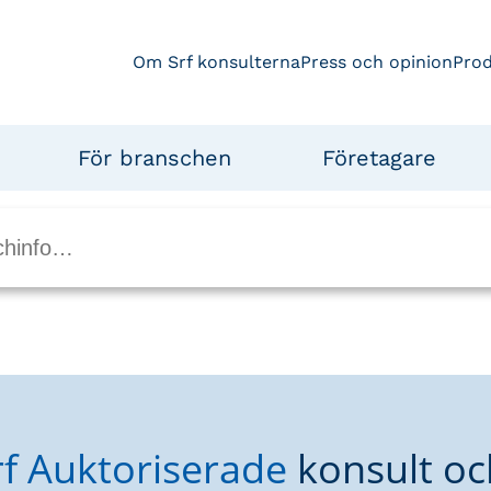
Om Srf konsulterna
Press och opinion
Pro
För branschen
Företagare
rf Auktoriserade
konsult oc