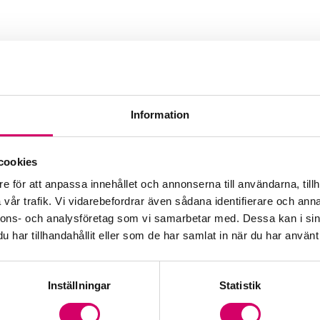
Information
rebro AB
cookies
Webbadress
e för att anpassa innehållet och annonserna till användarna, tillh
www.smartsystem.se
vår trafik. Vi vidarebefordrar även sådana identifierare och anna
nnons- och analysföretag som vi samarbetar med. Dessa kan i sin
har tillhandahållit eller som de har samlat in när du har använt 
Inställningar
Statistik