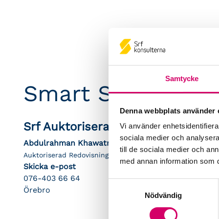
Samtycke
Smart System i Ö
Denna webbplats använder 
Srf Auktoriserade konsulter
Vi använder enhetsidentifierar
sociala medier och analysera 
Abdulrahman Khawatmi
till de sociala medier och a
Auktoriserad Redovisningskonsult
med annan information som du 
Skicka e-post
076-403 66 64
Samtyckesval
Örebro
Nödvändig