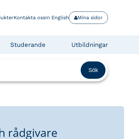
dukter
Kontakta oss
In English
Mina sidor
Studerande
Utbildningar
h rådgivare