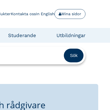
dukter
Kontakta oss
In English
Mina sidor
Studerande
Utbildningar
h rådgivare