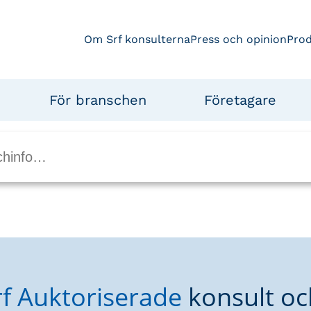
Om Srf konsulterna
Press och opinion
Pro
För branschen
Företagare
rf Auktoriserade
konsult oc