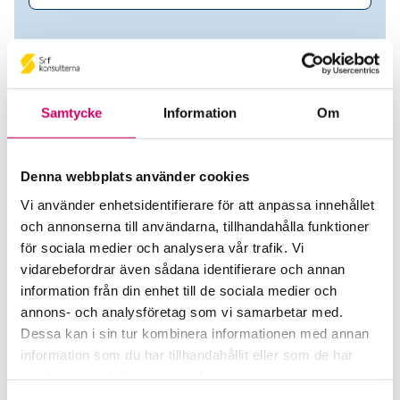
Samtycke
Information
Om
Denna webbplats använder cookies
Vi använder enhetsidentifierare för att anpassa innehållet
och annonserna till användarna, tillhandahålla funktioner
Susanne Holmström
för sociala medier och analysera vår trafik. Vi
vidarebefordrar även sådana identifierare och annan
Srf Auktoriserade konsulter
information från din enhet till de sociala medier och
annons- och analysföretag som vi samarbetar med.
Susanne Areyuna
Dessa kan i sin tur kombinera informationen med annan
Auktoriserad Lönekonsult
information som du har tillhandahållit eller som de har
Järfälla
samlat in när du har använt deras tjänster.