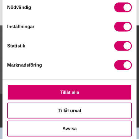
Samtyckesval
Nödvändig
Inställningar
Kalendarium
Statistik
Marknadsföring
Gå till kalendariet
Tillåt alla
Lägg till i kalender
Tillåt urval
Avvisa