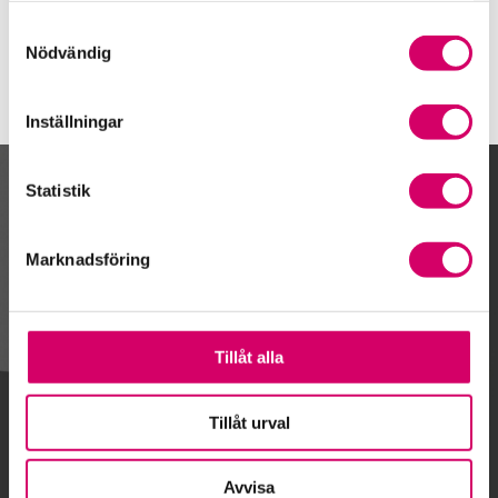
Stockholm
Samtyckesval
Nödvändig
Inställningar
Statistik
Kalendarium
Marknadsföring
Gå till kalendariet
Tillåt alla
Lägg till i kalender
Tillåt urval
Avvisa