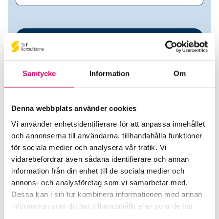
Samtycke
Information
Om
Denna webbplats använder cookies
Vi använder enhetsidentifierare för att anpassa innehållet
SWIBAY Redovisning AB
och annonserna till användarna, tillhandahålla funktioner
för sociala medier och analysera vår trafik. Vi
Srf Auktoriserade konsulter
vidarebefordrar även sådana identifierare och annan
information från din enhet till de sociala medier och
Irina Batrakov
annons- och analysföretag som vi samarbetar med.
Auktoriserad Redovisningskonsult
Dessa kan i sin tur kombinera informationen med annan
Skicka e-post
information som du har tillhandahållit eller som de har
070-782 82 59
samlat in när du har använt deras tjänster.