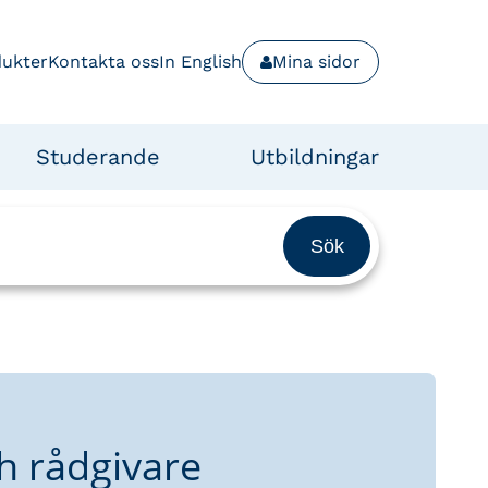
dukter
Kontakta oss
In English
Mina sidor
Studerande
Utbildningar
h rådgivare