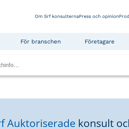
Om Srf konsulterna
Press och opinion
Pro
För branschen
Företagare
rf Auktoriserade
konsult oc