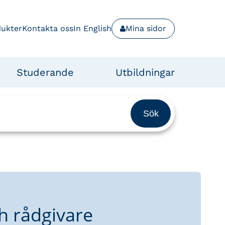
dukter
Kontakta oss
In English
Mina sidor
Studerande
Utbildningar
h rådgivare