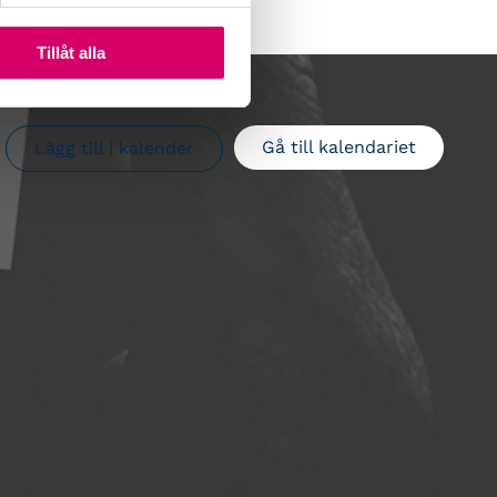
Tillåt alla
Gå till kalendariet
Lägg till i kalender