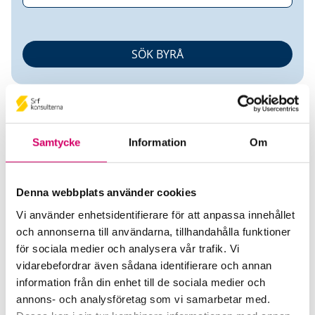
Samtycke
Information
Om
Tegehalls Revisionsbyrå
Denna webbplats använder cookies
Vi använder enhetsidentifierare för att anpassa innehållet
Srf Auktoriserade konsulter
och annonserna till användarna, tillhandahålla funktioner
för sociala medier och analysera vår trafik. Vi
Jonas Lönnmyr
vidarebefordrar även sådana identifierare och annan
Auktoriserad Redovisningskonsult
information från din enhet till de sociala medier och
Falköping
annons- och analysföretag som vi samarbetar med.
Malin Johansson