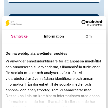
Samtycke
Information
Om
Denna webbplats använder cookies
Vi använder enhetsidentifierare för att anpassa innehållet
Terese Rydin Redovisning AB
och annonserna till användarna, tillhandahålla funktioner
för sociala medier och analysera vår trafik. Vi
Srf Auktoriserade konsulter
vidarebefordrar även sådana identifierare och annan
information från din enhet till de sociala medier och
Terese Rydin
annons- och analysföretag som vi samarbetar med.
Auktoriserad Redovisningskonsult
Dessa kan i sin tur kombinera informationen med annan
Skicka e-post
information som du har tillhandahållit eller som de har
070-533 39 59
samlat in när du har använt deras tjänster.