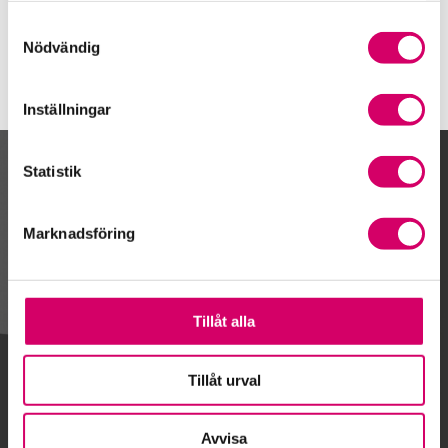
Rimforsa
Samtyckesval
Nödvändig
Inställningar
Statistik
Kalendarium
Marknadsföring
Gå till kalendariet
Tillåt alla
Lägg till i kalender
Tillåt urval
Avvisa