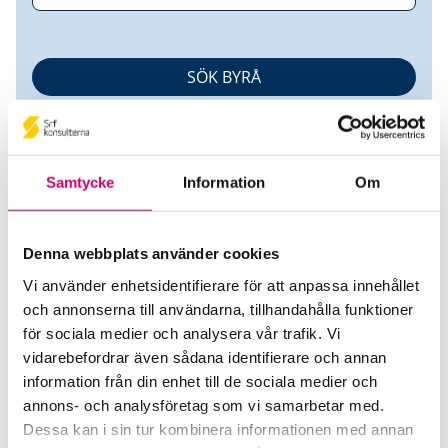
Samtycke
Information
Om
Denna webbplats använder cookies
Tina Fredlund Redovisning AB
Vi använder enhetsidentifierare för att anpassa innehållet
och annonserna till användarna, tillhandahålla funktioner
Srf Auktoriserade konsulter
för sociala medier och analysera vår trafik. Vi
Kristina (Tina) Fredlund
vidarebefordrar även sådana identifierare och annan
information från din enhet till de sociala medier och
Auktoriserad Redovisningskonsult
Skicka e-post
annons- och analysföretag som vi samarbetar med.
070-745 33 26
Dessa kan i sin tur kombinera informationen med annan