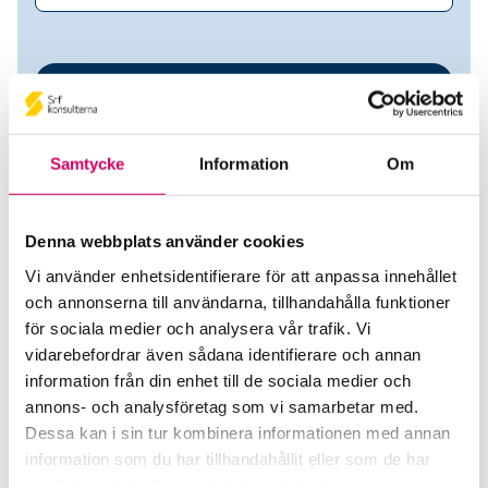
Samtycke
Information
Om
Denna webbplats använder cookies
Vi använder enhetsidentifierare för att anpassa innehållet
Toplers EkonomiByrå AB
och annonserna till användarna, tillhandahålla funktioner
för sociala medier och analysera vår trafik. Vi
Srf Auktoriserade konsulter
vidarebefordrar även sådana identifierare och annan
information från din enhet till de sociala medier och
Krister Topler
annons- och analysföretag som vi samarbetar med.
Auktoriserad Redovisningskonsult
Dessa kan i sin tur kombinera informationen med annan
Skicka e-post
information som du har tillhandahållit eller som de har
070-235 00 05
samlat in när du har använt deras tjänster.