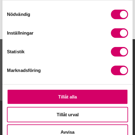
Tvååker
Samtyckesval
Nödvändig
Inställningar
Statistik
Kalendarium
Marknadsföring
Gå till kalendariet
Tillåt alla
Lägg till i kalender
Tillåt urval
Avvisa