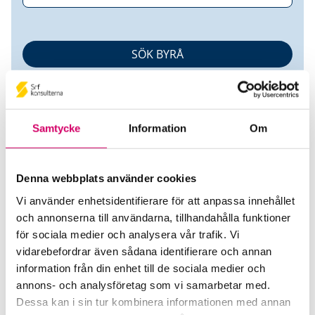
Samtycke
Information
Om
Denna webbplats använder cookies
Transportrevisioner i Örebro AB
Vi använder enhetsidentifierare för att anpassa innehållet
och annonserna till användarna, tillhandahålla funktioner
Srf Auktoriserade konsulter
för sociala medier och analysera vår trafik. Vi
Christer Augustsson
vidarebefordrar även sådana identifierare och annan
information från din enhet till de sociala medier och
Auktoriserad Redovisningskonsult
Skicka e-post
annons- och analysföretag som vi samarbetar med.
070-727 15 07
Dessa kan i sin tur kombinera informationen med annan