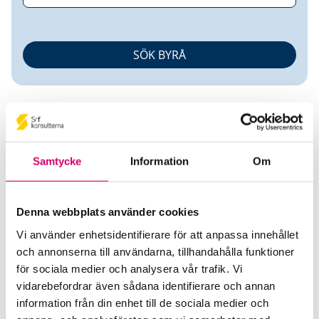
Samtycke
Information
Om
UB Redovisningsbyrå AB
Denna webbplats använder cookies
Srf Auktoriserade konsulter
Vi använder enhetsidentifierare för att anpassa innehållet
och annonserna till användarna, tillhandahålla funktioner
Jennifer Pernå
för sociala medier och analysera vår trafik. Vi
Auktoriserad Redovisningskonsult
vidarebefordrar även sådana identifierare och annan
Sollentuna
information från din enhet till de sociala medier och
Ugur Bozkurt