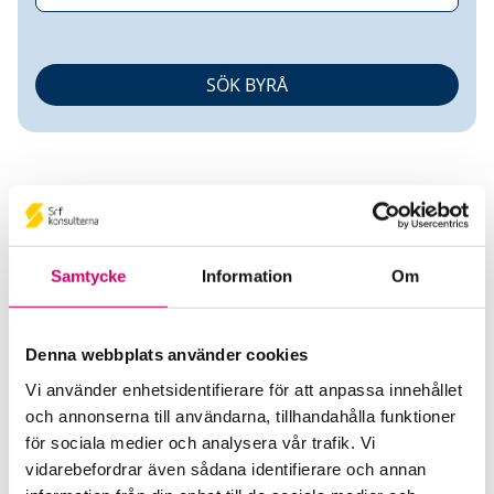
Samtycke
Information
Om
Vemesto Företagsservice AB
Denna webbplats använder cookies
Srf Auktoriserade konsulter
Vi använder enhetsidentifierare för att anpassa innehållet
Malin Wikman
och annonserna till användarna, tillhandahålla funktioner
Auktoriserad Lönekonsult
för sociala medier och analysera vår trafik. Vi
Skicka e-post
vidarebefordrar även sådana identifierare och annan
011-470 10 70