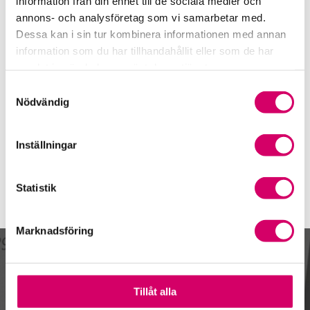
information från din enhet till de sociala medier och
Norrköping
annons- och analysföretag som vi samarbetar med.
Petter Wikman
Dessa kan i sin tur kombinera informationen med annan
Auktoriserad Redovisningskonsult
information som du har tillhandahållit eller som de har
Skicka e-post
samlat in när du har använt deras tjänster.
073-683 40 64
Samtyckesval
Norrköping
Nödvändig
Webbadress
www.vemestoforetagsservice.se
Inställningar
Statistik
Marknadsföring
Kalendarium
Tillåt alla