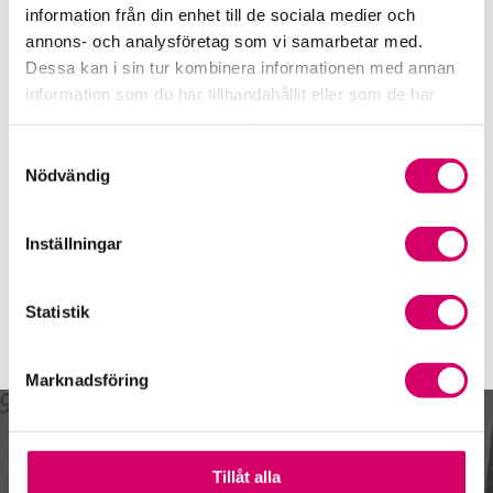
Avesta
information från din enhet till de sociala medier och
annons- och analysföretag som vi samarbetar med.
Mari Norén
Dessa kan i sin tur kombinera informationen med annan
Auktoriserad Redovisningskonsult, Srf Certifierad
information som du har tillhandahållit eller som de har
Affärsrådgivare
samlat in när du har använt deras tjänster.
Skicka e-post
Samtyckesval
070-265 35 55
Nödvändig
Avesta
Webbadress
Inställningar
www.venditus.se
Statistik
Marknadsföring
Kalendarium
Tillåt alla