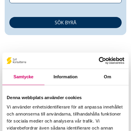
Samtycke
Information
Om
Venditus Consult AB
Srf Auktoriserade konsulter
Denna webbplats använder cookies
Malin Glad
Vi använder enhetsidentifierare för att anpassa innehållet
Auktoriserad Redovisningskonsult
och annonserna till användarna, tillhandahålla funktioner
Skicka e-post
för sociala medier och analysera vår trafik. Vi
070-265 35 55
vidarebefordrar även sådana identifierare och annan