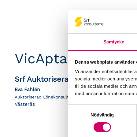
Samtycke
VicApta AB
Denna webbplats använder 
Vi använder enhetsidentifierar
Srf Auktoriserade konsulter
sociala medier och analysera 
till de sociala medier och a
Eva Fahlén
med annan information som du 
Auktoriserad Lönekonsult
Västerås
Samtyckesval
Nödvändig