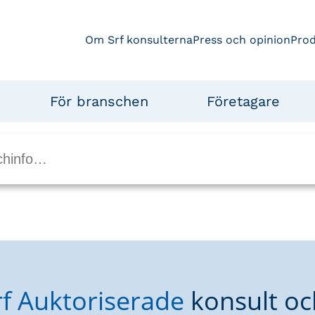
Om Srf konsulterna
Press och opinion
Pro
För branschen
Företagare
rf Auktoriserade
konsult oc