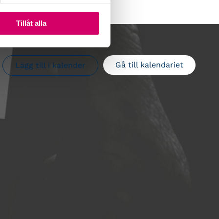
Tillåt alla
Gå till kalendariet
Lägg till i kalender