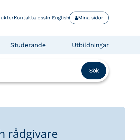
dukter
Kontakta oss
In English
Mina sidor
Studerande
Utbildningar
h rådgivare