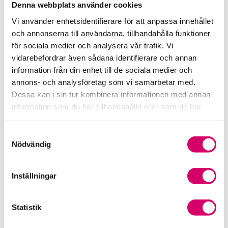
Stockholm
Denna webbplats använder cookies
Vi använder enhetsidentifierare för att anpassa innehållet
Helena Grufman
och annonserna till användarna, tillhandahålla funktioner
Auktoriserad Redovisnings- och Lönekonsult
för sociala medier och analysera vår trafik. Vi
Skicka e-post
vidarebefordrar även sådana identifierare och annan
08-555 160 62
information från din enhet till de sociala medier och
Stockholm
annons- och analysföretag som vi samarbetar med.
Jessica Svensson
Dessa kan i sin tur kombinera informationen med annan
Auktoriserad Redovisningskonsult
information som du har tillhandahållit eller som de har
Skicka e-post
samlat in när du har använt deras tjänster.
070-714 15 59
Samtyckesval
Stockholm
Nödvändig
Margareta Ekbom
Auktoriserad Redovisningskonsult
Inställningar
Skicka e-post
08-55 51 60 60
Statistik
Stockholm