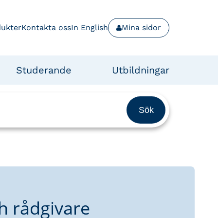
dukter
Kontakta oss
In English
Mina sidor
Studerande
Utbildningar
h rådgivare