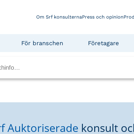
Om Srf konsulterna
Press och opinion
Pro
För branschen
Företagare
rf Auktoriserade
konsult oc