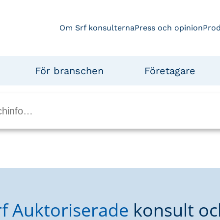
Om Srf konsulterna
Press och opinion
Pro
För branschen
Företagare
rf Auktoriserade
konsult oc