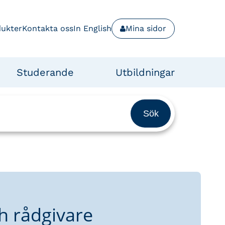
dukter
Kontakta oss
In English
Mina sidor
Studerande
Utbildningar
h rådgivare