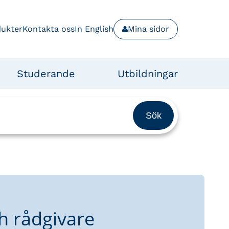
dukter
Kontakta oss
In English
Mina sidor
Studerande
Utbildningar
h rådgivare