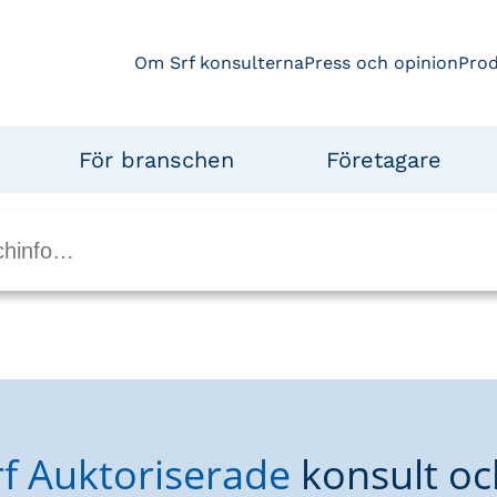
Om Srf konsulterna
Press och opinion
Pro
För branschen
Företagare
rf Auktoriserade
konsult oc