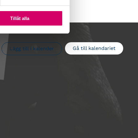
Tillåt alla
Gå till kalendariet
Lägg till i kalender