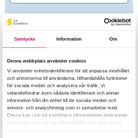
Samtycke
Information
Om
Denna webbplats använder cookies
Vi använder enhetsidentifierare för att anpassa innehållet
och annonserna till användarna, tillhandahålla funktioner
Zane Zalkalns
för sociala medier och analysera vår trafik. Vi
vidarebefordrar även sådana identifierare och annan
Srf Auktoriserade konsulter
information från din enhet till de sociala medier och
annons- och analysföretag som vi samarbetar med.
Zane Zalkalns
Dessa kan i sin tur kombinera informationen med annan
Auktoriserad Lönekonsult
information som du har tillhandahållit eller som de har
Lidingö
samlat in när du har använt deras tjänster.