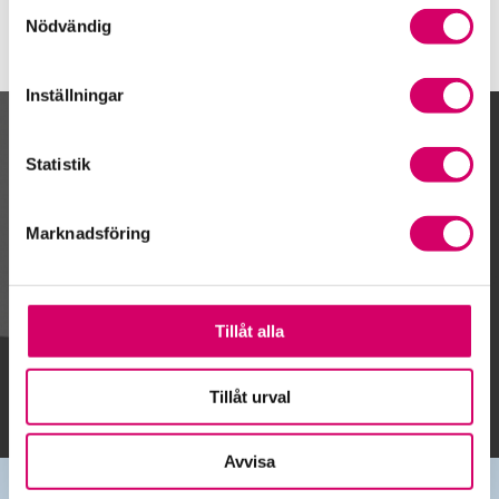
Samtyckesval
Nödvändig
Inställningar
Kalendarium
Statistik
Marknadsföring
Gå till kalendariet
Tillåt alla
Lägg till i kalender
Tillåt urval
Avvisa