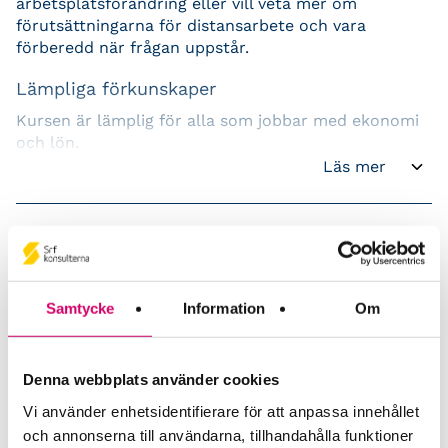
arbetsplatsförändring eller vill veta mer om
förutsättningarna för distansarbete och vara
förberedd när frågan uppstår.
Lämpliga förkunskaper
Kursen är lämplig för alla som jobbar med ekonomi
och lön.
Läs mer
Kursmål
En bred förståelse gällande förutsättningarna för
distansarbete utifrån arbetsgivarens perspektiv och
konsekvenser för den anställde. Samt vad som gäller
vid beskattningen för arbetsgivaren och anställda
Aktualitetstimmar för
Samtycke
Information
Om
Kursinnehåll
Auktoriserade konsulter
Kursen innehåller dessa delar:
Redovisningskonsulter
Denna webbplats använder cookies
När blir hemmet tjänsteställe och vad innebär
Redovisning: 0,75 tim
Vi använder enhetsidentifierare för att anpassa innehållet
det?
och annonserna till användarna, tillhandahålla funktioner
Hur beskattas kostnadsersättning för lokal,