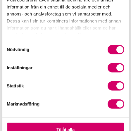
information från din enhet till de sociala medier och
annons- och analysföretag som vi samarbetar med.
Dessa kan i sin tur kombinera informationen med annan
information som du har tillhandahållit eller som de har
samlat in när du har använt deras tjänster.
Samtyckesval
Nödvändig
Inställningar
10 nov - 11 nov
Distans
Statistik
Anna-Karin Stockenstrand
Lärare
Marknadsföring
Pris exkl. moms:
13 600 kr
15-25% rabatt för Srf ansluten
Sista anmälningsdag passerad
Tillåt alla