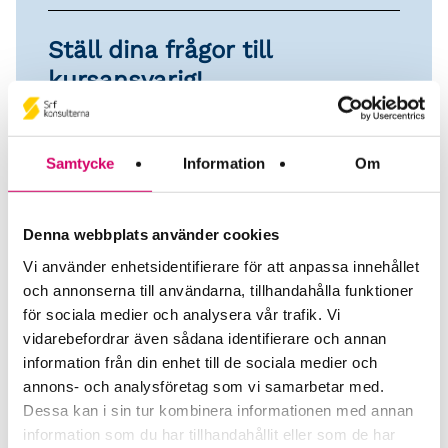
Fördjupad kunskap om frånvaroberäkningar
Ställ dina frågor till
Löneberäkning enligt föräldraledighetslagen och
avtal
kursansvarig!
Effektiv skuldsanering och kvittning vid felaktiga
utbetalningar
Anna Stodolska
Genomgående hantering av känslig information
(GDPR)
Utbildningskoordinator
Samtycke
Information
Om
Använda Excel för bevakning och uppföljning
Telefon:
0730562528
Använda engelska språkkunskaper inom lön
Skicka E-post
Aktuella nyheter
Denna webbplats använder cookies
Ingår i kursen Lönehantering 3
Vi använder enhetsidentifierare för att anpassa innehållet
och annonserna till användarna, tillhandahålla funktioner
Kursdokumentation. Kaffe och lunch ingår för
för sociala medier och analysera vår trafik. Vi
deltagare i kurslokal.
vidarebefordrar även sådana identifierare och annan
Påbyggnadskurser
information från din enhet till de sociala medier och
annons- och analysföretag som vi samarbetar med.
Pensioner och försäkringar
Dessa kan i sin tur kombinera informationen med annan
information som du har tillhandahållit eller som de har