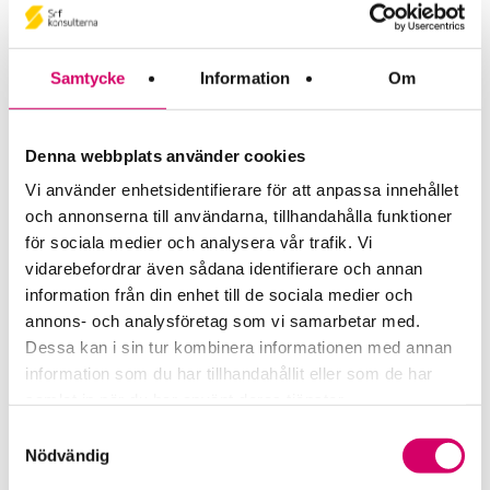
Redovisning: 7 tim
vanliga frågor som är viktiga att hantera rätt från
Skatt: 5 tim
början, för att nå effektivitet och en säker
Övrigt: 2 tim
riskhantering i uppdragen. Dagen avslutas med
Samtycke
Information
Om
nyheter på momsområdet.
Kursinnehåll
Denna webbplats använder cookies
En konsultroll i förändring
Lärare
Vi använder enhetsidentifierare för att anpassa innehållet
Genomgång av valda delar ur bokföringslagen och
och annonserna till användarna, tillhandahålla funktioner
årsredovisningslagen
för sociala medier och analysera vår trafik. Vi
Genomgång av status i bokföringsnämndens
Lena Sjöblom
vidarebefordrar även sådana identifierare och annan
normeringsarbete
Läs mer
Viktiga skillnader mellan K2 och K3 normering
information från din enhet till de sociala medier och
med fokus på diskussionen i kundmötet
annons- och analysföretag som vi samarbetar med.
Valmöjligheter och tvingande regler i K2 och hur
Dessa kan i sin tur kombinera informationen med annan
du bäst anpassar till kundens behov
Pia Hedberg
information som du har tillhandahållit eller som de har
Repetition av värderingsregler utifrån ett par
Läs mer
samlat in när du har använt deras tjänster.
vanliga resultat- och balansposter, t.ex. materiella,
Samtyckesval
immateriella och finansiella tillgångar.
Nödvändig
Intäktsredovisning, lösen av leasingkontrakt,
kapitalförsäkringar.