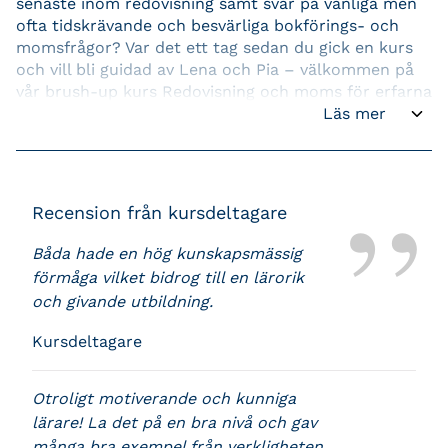
senaste inom redovisning samt svar på vanliga men
ofta tidskrävande och besvärliga bokförings- och
momsfrågor? Var det ett tag sedan du gick en kurs
och vill bli guidad av Lena och Pia – välkommen på
vår brush-up kurs Redovisning och moms för erfarna
redovisningskonsulter.
Läs mer
Lämpliga förkunskaper
Brush-up för dig som är erfaren redovisningskonsult.
Du är auktoriserad eller på motsvarande nivå och
Recension från kursdeltagare
arbetar självständigt med kundansvar och rådgivning
till ägarledda företag. Kursen utgår ifrån mindre
Båda hade en hög kunskapsmässig
företag och du ska vara väl förtrogen med K2-
förmåga vilket bidrog till en lärorik
regelverket.
och givande utbildning.
Kursmål
Kursdeltagare
Kursen syftar till att förenkla din vardag och stärka
din kompetens och konsultroll. Efter kursen ska du
Otroligt motiverande och kunniga
ha blivit uppdaterad och därmed känna ökad
lärare! La det på en bra nivå och gav
trygghet, kunna driva dina kunduppdrag ännu mer
många bra exempel från verkligheten.