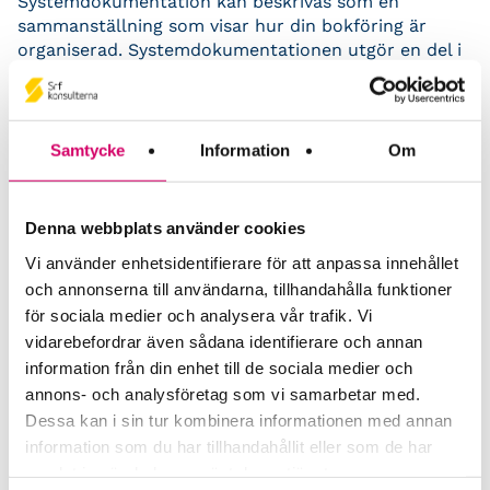
Systemdokumentation kan beskrivas som en
sammanställning som visar hur din bokföring är
organiserad. Systemdokumentationen utgör en del i
kundens räkenskapsinformation och är ett lagkrav
enligt bokföringslagen. I den här mikrokursen får du
grepp om vad systemdokumentation innebär enligt
bokföringslagen, varför den behövs och hur du kan
Samtycke
Information
Om
utnyttja den.
Läs mer
I kursen går vi igenom vilka olika delar en
Denna webbplats använder cookies
systemdokumentation ska innehålla för att uppfylla
de grundläggande kraven. Du får också veta vad
Vi använder enhetsidentifierare för att anpassa innehållet
systemdokumentationen i vissa särskilda fall kan
och annonserna till användarna, tillhandahålla funktioner
behöva kompletteras med. Vi ger dig också exempel
för sociala medier och analysera vår trafik. Vi
på vad som ska framgå av en samlingsplan och en
vidarebefordrar även sådana identifierare och annan
arkivplan.
Aktualitetstimmar för
information från din enhet till de sociala medier och
Från kursen får du med dig ett antal praktiska tips
Auktoriserade konsulter
annons- och analysföretag som vi samarbetar med.
som hjälper dig att upprätta en
Dessa kan i sin tur kombinera informationen med annan
systemdokumentation för dina kunder. Eller kanske
Redovisningskonsulter
information som du har tillhandahållit eller som de har
förbättra den du redan har?
Redovisning: 0,75 tim
samlat in när du har använt deras tjänster.