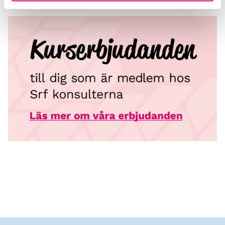
på din egen studietakt.
Du har mikrokursen tillgänglig i sex månader från
bokningsdagen. Du kan välja att genomföra kursen i
flera steg – och när det passar dig, och självklart
kan du repetera så mycket du vill under den här
tiden.
Srf Auktoriserade Redovisningskonsulter®
För att kursen ska generera aktualitetstimmar ska
den vara slutförd inom tillgänglighetstiden (sex
månader fr o m bokningsdagen).