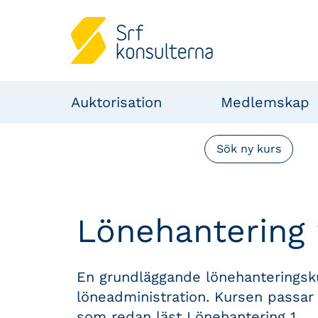
Auktorisation
Medlemskap
Sök ny kurs
Lönehantering 
En grundläggande lönehanteringsk
löneadministration. Kursen passar 
som redan läst Lönehantering 1.