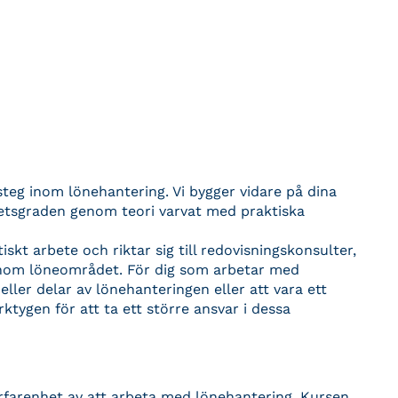
 steg inom lönehantering. Vi bygger vidare på dina
etsgraden genom teori varvat med praktiska
kt arbete och riktar sig till redovisningskonsulter,
inom löneområdet. För dig som arbetar med
eller delar av lönehanteringen eller att vara ett
rktygen för att ta ett större ansvar i dessa
erfarenhet av att arbeta med lönehantering. Kursen