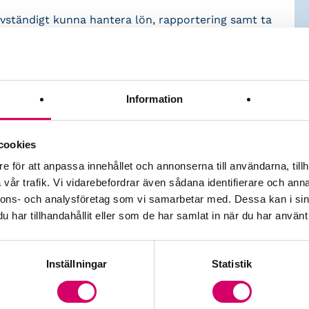
lvständigt kunna hantera lön, rapportering samt ta
ttedeklarationer.
Information
cookies
nt, sjukfrånvaro)
e för att anpassa innehållet och annonserna till användarna, tillh
ktamente, kilometerersättning mm)
vår trafik. Vi vidarebefordrar även sådana identifierare och anna
nnons- och analysföretag som vi samarbetar med. Dessa kan i sin
har tillhandahållit eller som de har samlat in när du har använt 
ika samt lunch vid klassrum variant.
Läs mer
Inställningar
Statistik