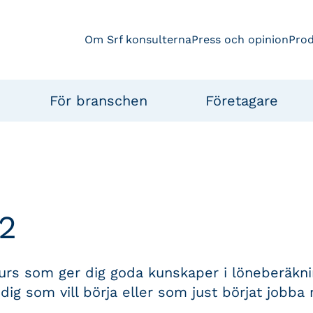
Om Srf konsulterna
Press och opinion
Pro
För branschen
Företagare
2
urs som ger dig goda kunskaper i löneberäkn
dig som vill börja eller som just börjat jobba