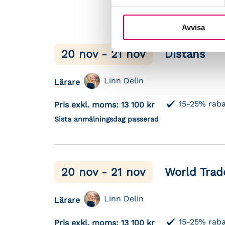
Avvisa
20 nov - 21 nov
Distans
Linn Delin
Lärare
15-25% raba
Pris exkl. moms:
13 100 kr
Sista anmälningsdag passerad
20 nov - 21 nov
World Trad
Linn Delin
Lärare
15-25% raba
Pris exkl. moms:
13 100 kr