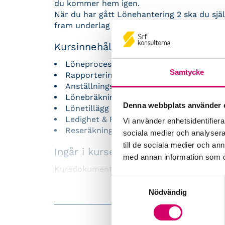
du kommer hem igen.
När du har gått Lönehantering 2 ska du sjä
fram underlag till affärsredovisning och ska
Kursinnehåll
Löneprocessen
Samtycke
Rapportering
Anställningsprocess
Lönebräkning (del av månad)
Denna webbplats använder 
Lönetillägg (jour, OB, beredskap, restid)
Ledighet & Frånvaro (semester intermitte
Vi använder enhetsidentifierar
Reseräkningar & Förmånsberäkning (tra
sociala medier och analysera 
till de sociala medier och a
Ingår i kursen Lönehantering 2
med annan information som du 
Kursdokumentation, för- och eftermiddagsf
Samtyckesval
Påbyggnadskurser
Nödvändig
Lönehantering 3