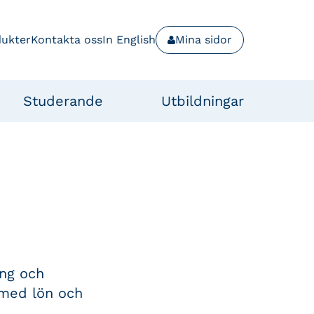
dukter
Kontakta oss
In English
Mina sidor
Studerande
Utbildningar
ing och
 med lön och