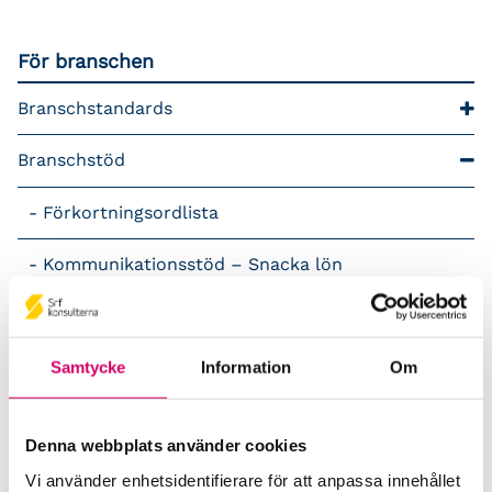
För branschen
Branschstandards
Branschstöd
Förkortningsordlista
Kommunikationsstöd – Snacka lön
LAP – Svensk Löneartsplan
Samtycke
Information
Om
Lönepodden
Rådgivning i redovisningsbranschen
Denna webbplats använder cookies
Srf Uttalanden och vägledningar
Vi använder enhetsidentifierare för att anpassa innehållet