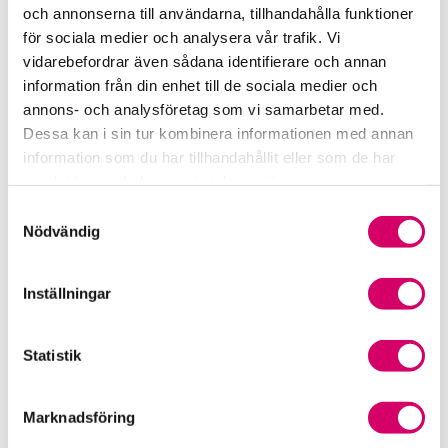
och annonserna till användarna, tillhandahålla funktioner
Viktiga dagar till din kalender
för sociala medier och analysera vår trafik. Vi
vidarebefordrar även sådana identifierare och annan
Kalendarium
information från din enhet till de sociala medier och
annons- och analysföretag som vi samarbetar med.
Viktiga branschfrågor
Dessa kan i sin tur kombinera informationen med annan
information som du har tillhandahållit eller som de har
Karriär för lönekonsulter
samlat in när du har använt deras tjänster.
Samtyckesval
Karriär för redovisningskonsulter
Nödvändig
Medlemsrabatter från våra Srf Partners
Inställningar
Validera lönekurser – för utbildningsleverantörer
Statistik
Våra event och temadagar
Marknadsföring