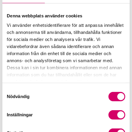
LAP – Svensk Löneartsplan
Denna webbplats använder cookies
Lönepodden
Vi använder enhetsidentifierare för att anpassa innehållet
och annonserna till användarna, tillhandahålla funktioner
Rådgivning i redovisningsbranschen
för sociala medier och analysera vår trafik. Vi
vidarebefordrar även sådana identifierare och annan
Srf Uttalanden och vägledningar
information från din enhet till de sociala medier och
annons- och analysföretag som vi samarbetar med.
Viktiga dagar till din kalender
Dessa kan i sin tur kombinera informationen med annan
information som du har tillhandahållit eller som de har
Kalendarium
samlat in när du har använt deras tjänster.
Samtyckesval
Viktiga branschfrågor
Nödvändig
Karriär för lönekonsulter
Inställningar
Karriär för redovisningskonsulter