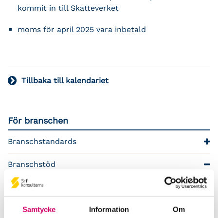
kommit in till Skatteverket
moms för april 2025 vara inbetald
Tillbaka till kalendariet
För branschen
Branschstandards
Branschstöd
Förkortningsordlista
Samtycke
Information
Om
Kommunikationsstöd – Snacka lön