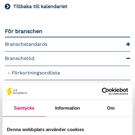
Tillbaka till kalendariet
För branschen
Branschstandards
Branschstöd
Förkortningsordlista
Kommunikationsstöd – Snacka lön
LAP – Svensk Löneartsplan
Samtycke
Information
Om
Lönepodden
Denna webbplats använder cookies
Rådgivning i redovisningsbranschen