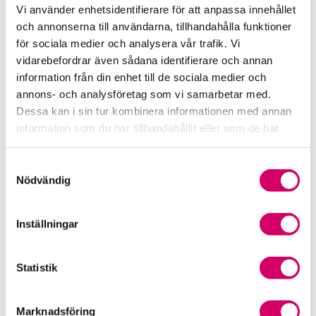
Vi använder enhetsidentifierare för att anpassa innehållet
Srf Uttalanden och vägledningar
och annonserna till användarna, tillhandahålla funktioner
för sociala medier och analysera vår trafik. Vi
Viktiga dagar till din kalender
vidarebefordrar även sådana identifierare och annan
information från din enhet till de sociala medier och
Kalendarium
annons- och analysföretag som vi samarbetar med.
Dessa kan i sin tur kombinera informationen med annan
Viktiga branschfrågor
information som du har tillhandahållit eller som de har
samlat in när du har använt deras tjänster.
Karriär för lönekonsulter
Samtyckesval
Nödvändig
Karriär för redovisningskonsulter
Medlemsrabatter från våra Srf Partners
Inställningar
Validera lönekurser – för utbildningsleverantörer
Statistik
Våra event och temadagar
Marknadsföring