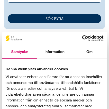
Samtycke
Information
Om
Agneta Andersson
Denna webbplats använder cookies
Vi använder enhetsidentifierare för att anpassa innehållet
Auktoriserad Redovisningskonsult
Srf
och annonserna till användarna, tillhandahålla funktioner
Certifierad Affärsrådgivare
för sociala medier och analysera vår trafik. Vi
Aklero Ekonomi AB
vidarebefordrar även sådana identifierare och annan
Kisa
information från din enhet till de sociala medier och
annons- och analysföretag som vi samarbetar med.