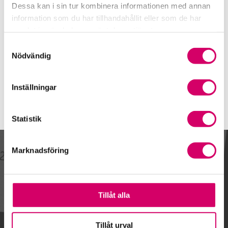
Mobiltelefon
Dessa kan i sin tur kombinera informationen med annan
076-893 57 34
information som du har tillhandahållit eller som de har
samlat in när du har använt deras tjänster.
E-post
Skicka e-post
Samtyckesval
Nödvändig
Inställningar
Statistik
Marknadsföring
Kalendarium
Tillåt alla
Gå till kalendariet
Tillåt urval