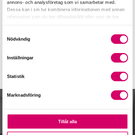
0105850013
annons- och analysföretag som vi samarbetar med.
Dessa kan i sin tur kombinera informationen med annan
Mobiltelefon
information som du har tillhandahållit eller som de har
070-058 50 13
samlat in när du har använt deras tjänster.
E-post
Samtyckesval
Skicka e-post
Nödvändig
Inställningar
Statistik
Marknadsföring
Kalendarium
Tillåt alla