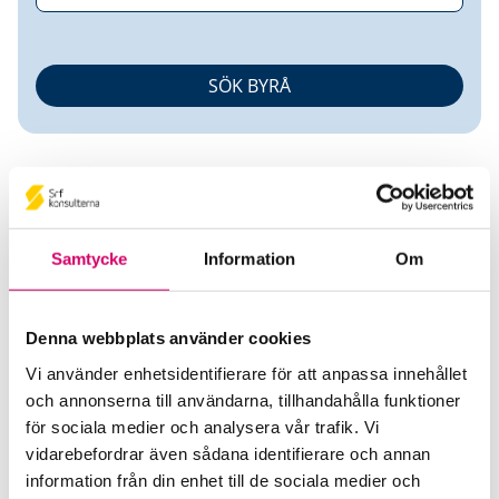
Samtycke
Information
Om
Annelie Lenell
Denna webbplats använder cookies
Auktoriserad Redovisnings- och Lönekonsult
Vi använder enhetsidentifierare för att anpassa innehållet
och annonserna till användarna, tillhandahålla funktioner
D Fred & Partners AB
för sociala medier och analysera vår trafik. Vi
Enköping
vidarebefordrar även sådana identifierare och annan
Telefon
information från din enhet till de sociala medier och