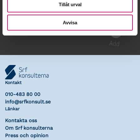
Tillåt urval
Gå till kalendariet
Avvisa
Lägg till i kalender
Kontakt
010-483 80 00
info@srfkonsult.se
Länkar
Kontakta oss
Om Srf konsulterna
Press och opinion