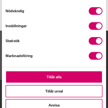
Samtyckesval
Nödvändig
Inställningar
Statistik
Kalendarium
Marknadsföring
Gå till kalendariet
Tillåt alla
Lägg till i kalender
Tillåt urval
Avvisa