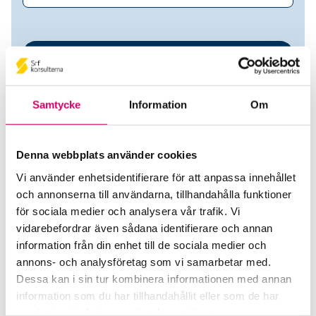
Samtycke
Information
Om
Denna webbplats använder cookies
Vi använder enhetsidentifierare för att anpassa innehållet
Annette Emilson
och annonserna till användarna, tillhandahålla funktioner
för sociala medier och analysera vår trafik. Vi
Auktoriserad Redovisningskonsult
Srf
vidarebefordrar även sådana identifierare och annan
Certifierad Affärsrådgivare
information från din enhet till de sociala medier och
annons- och analysföretag som vi samarbetar med.
Annette Emilson
Dessa kan i sin tur kombinera informationen med annan
Huddungeby
information som du har tillhandahållit eller som de har
samlat in när du har använt deras tjänster.