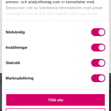
010-141 30 00
annons- och analysföretag som vi samarbetar med.
Dessa kan i sin tur kombinera informationen med annan
Mobiltelefon
information som du har tillhandahållit eller som de har
070-979 66 03
samlat in när du har använt deras tjänster.
E-post
Samtyckesval
Skicka e-post
Nödvändig
Inställningar
Statistik
Marknadsföring
Kalendarium
Tillåt alla