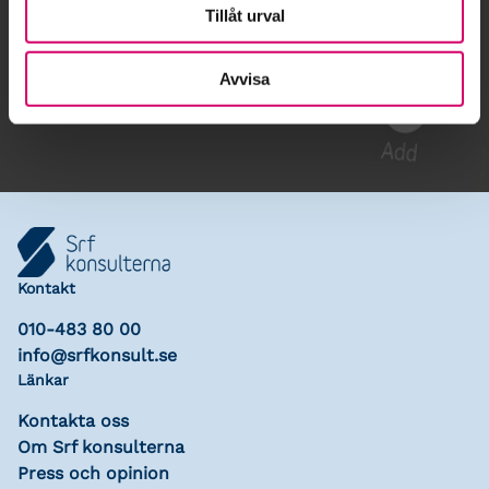
Tillåt urval
Gå till kalendariet
Avvisa
Lägg till i kalender
Kontakt
010-483 80 00
info@srfkonsult.se
Länkar
Kontakta oss
Om Srf konsulterna
Press och opinion