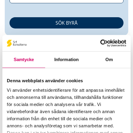
Samtycke
Information
Om
Carina Granath
Denna webbplats använder cookies
Vi använder enhetsidentifierare för att anpassa innehållet
Auktoriserad Redovisningskonsult
och annonserna till användarna, tillhandahålla funktioner
för sociala medier och analysera vår trafik. Vi
EkoGruppen i Väst AB
vidarebefordrar även sådana identifierare och annan
Lidköping
information från din enhet till de sociala medier och
annons- och analysföretag som vi samarbetar med.
Telefon
Dessa kan i sin tur kombinera informationen med annan