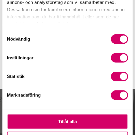
Telefon
annons- och analysföretag som vi samarbetar med.
026-66 05 25
Dessa kan i sin tur kombinera informationen med annan
information som du har tillhandahållit eller som de har
Mobiltelefon
samlat in när du har använt deras tjänster.
E-post
Samtyckesval
Skicka e-post
Nödvändig
Inställningar
Statistik
Marknadsföring
Kalendarium
Tillåt alla