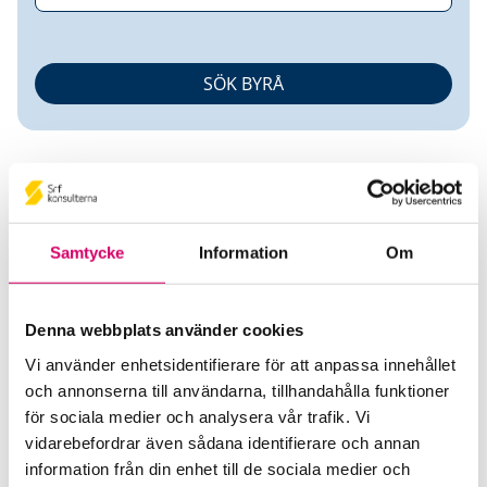
Samtycke
Information
Om
Elin Bergshem
Denna webbplats använder cookies
Auktoriserad Redovisningskonsult
Srf
Vi använder enhetsidentifierare för att anpassa innehållet
Certifierad Affärsrådgivare
och annonserna till användarna, tillhandahålla funktioner
för sociala medier och analysera vår trafik. Vi
Redovisnings- & Ekonomikonsulterna i Gävle AB
vidarebefordrar även sådana identifierare och annan
Gävle
information från din enhet till de sociala medier och