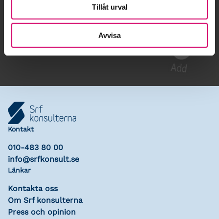
Tillåt urval
Gå till kalendariet
Avvisa
Lägg till i kalender
Kontakt
010-483 80 00
info@srfkonsult.se
Länkar
Kontakta oss
Om Srf konsulterna
Press och opinion