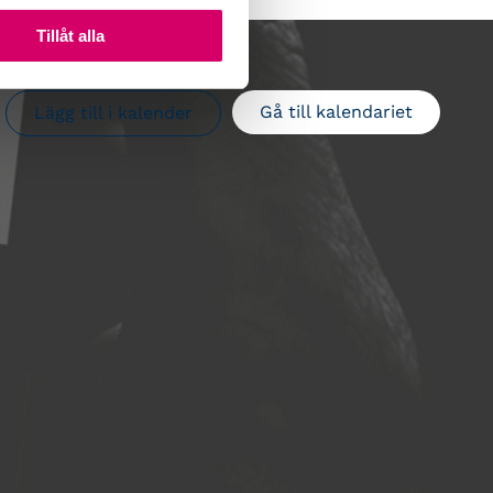
Tillåt alla
Gå till kalendariet
Lägg till i kalender