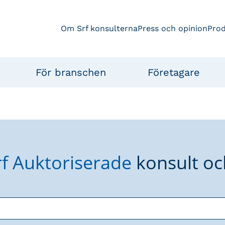
Om Srf konsulterna
Press och opinion
Pro
För branschen
Företagare
rf Auktoriserade
konsult oc