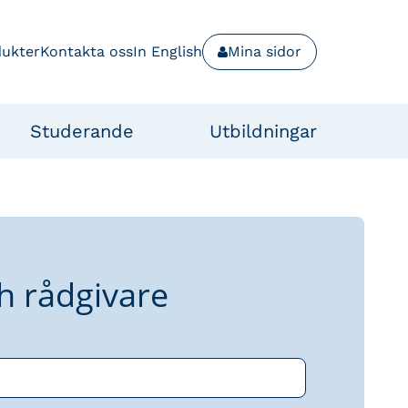
dukter
Kontakta oss
In English
Mina sidor
Studerande
Utbildningar
h rådgivare