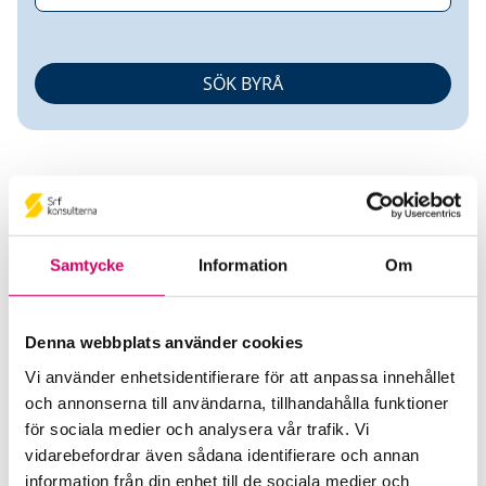
Samtycke
Information
Om
Jennifer Mertanen
Denna webbplats använder cookies
Auktoriserad Redovisnings- och Lönekonsult
Srf Certifierad Affärsrådgivare
Vi använder enhetsidentifierare för att anpassa innehållet
och annonserna till användarna, tillhandahålla funktioner
Intromedia Digital AB
för sociala medier och analysera vår trafik. Vi
Uppsala
vidarebefordrar även sådana identifierare och annan
information från din enhet till de sociala medier och