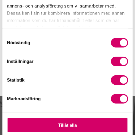
Telefon
annons- och analysföretag som vi samarbetar med.
018-24 88 77
Dessa kan i sin tur kombinera informationen med annan
Mobiltelefon
information som du har tillhandahållit eller som de har
073-970 12 36
samlat in när du har använt deras tjänster.
Samtyckesval
E-post
Nödvändig
Skicka e-post
Inställningar
Statistik
Marknadsföring
Kalendarium
Tillåt alla