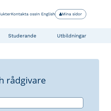
dukter
Kontakta oss
In English
Mina sidor
Studerande
Utbildningar
h rådgivare