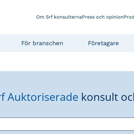
Om Srf konsulterna
Press och opinion
Pro
För branschen
Företagare
rf Auktoriserade
konsult oc