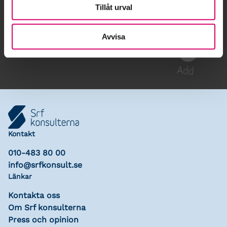
Tillåt urval
Gå till kalendariet
Avvisa
Lägg till i kalender
Kontakt
010-483 80 00
info@srfkonsult.se
Länkar
Kontakta oss
Om Srf konsulterna
Press och opinion