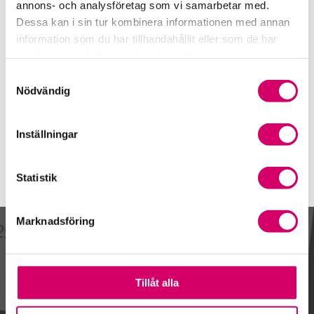
08-629 5197
annons- och analysföretag som vi samarbetar med.
Dessa kan i sin tur kombinera informationen med annan
Mobiltelefon
information som du har tillhandahållit eller som de har
073-543 63 92
samlat in när du har använt deras tjänster.
E-post
Samtyckesval
Skicka e-post
Nödvändig
Inställningar
Statistik
Marknadsföring
Kalendarium
Tillåt alla