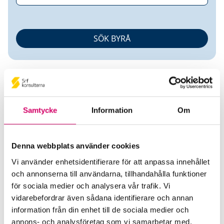
Samtycke
Information
Om
Karin Dahlén
Denna webbplats använder cookies
Auktoriserad Redovisningskonsult
Vi använder enhetsidentifierare för att anpassa innehållet
och annonserna till användarna, tillhandahålla funktioner
Ludvig & Co AB
för sociala medier och analysera vår trafik. Vi
Båstad
vidarebefordrar även sådana identifierare och annan
information från din enhet till de sociala medier och
Telefon
annons- och analysföretag som vi samarbetar med.