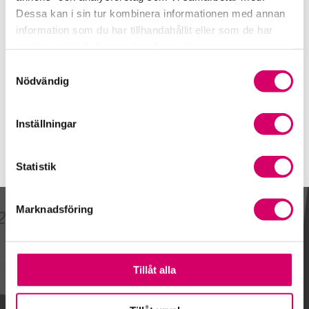
0431-765 26
Dessa kan i sin tur kombinera informationen med annan
Mobiltelefon
information som du har tillhandahållit eller som de har
samlat in när du har använt deras tjänster.
E-post
Samtyckesval
Skicka e-post
Nödvändig
Inställningar
Statistik
Marknadsföring
Kalendarium
Tillåt alla