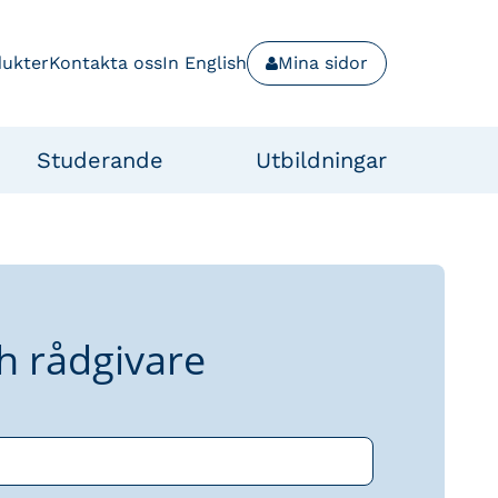
dukter
Kontakta oss
In English
Mina sidor
Studerande
Utbildningar
h rådgivare