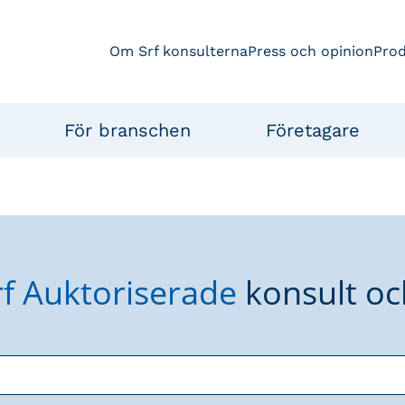
Om Srf konsulterna
Press och opinion
Pro
För branschen
Företagare
rf Auktoriserade
konsult oc