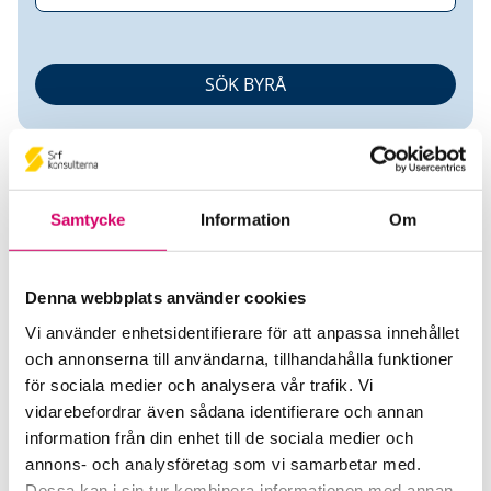
Samtycke
Information
Om
Louise Backskär
Denna webbplats använder cookies
Vi använder enhetsidentifierare för att anpassa innehållet
Auktoriserad Redovisningskonsult
och annonserna till användarna, tillhandahålla funktioner
för sociala medier och analysera vår trafik. Vi
PR Revision & Redovisning AB
vidarebefordrar även sådana identifierare och annan
Oskarshamn
information från din enhet till de sociala medier och
annons- och analysföretag som vi samarbetar med.
Mobiltelefon
Dessa kan i sin tur kombinera informationen med annan