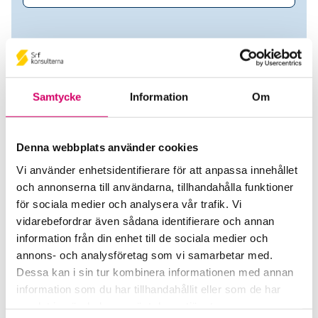
Samtycke
Information
Om
Denna webbplats använder cookies
Vi använder enhetsidentifierare för att anpassa innehållet
och annonserna till användarna, tillhandahålla funktioner
Ludvig Friberg
för sociala medier och analysera vår trafik. Vi
vidarebefordrar även sådana identifierare och annan
Auktoriserad Lönekonsult
information från din enhet till de sociala medier och
annons- och analysföretag som vi samarbetar med.
St1 Sverige AB
Dessa kan i sin tur kombinera informationen med annan
Bromma
information som du har tillhandahållit eller som de har
samlat in när du har använt deras tjänster.