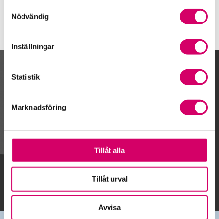
Samtyckesval
Nödvändig
Inställningar
Kalendarium
Statistik
Marknadsföring
Gå till kalendariet
Tillåt alla
Lägg till i kalender
Tillåt urval
Avvisa