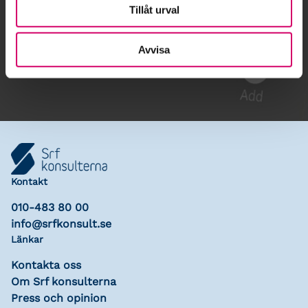
Tillåt urval
Gå till kalendariet
Avvisa
Lägg till i kalender
Kontakt
010-483 80 00
info@srfkonsult.se
Länkar
Kontakta oss
Om Srf konsulterna
Press och opinion