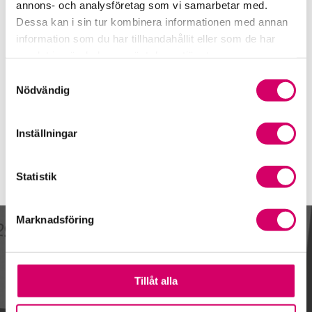
Telefon
annons- och analysföretag som vi samarbetar med.
060-66 11 24
Dessa kan i sin tur kombinera informationen med annan
information som du har tillhandahållit eller som de har
Mobiltelefon
samlat in när du har använt deras tjänster.
E-post
Samtyckesval
Skicka e-post
Nödvändig
Inställningar
Statistik
Marknadsföring
Kalendarium
Tillåt alla