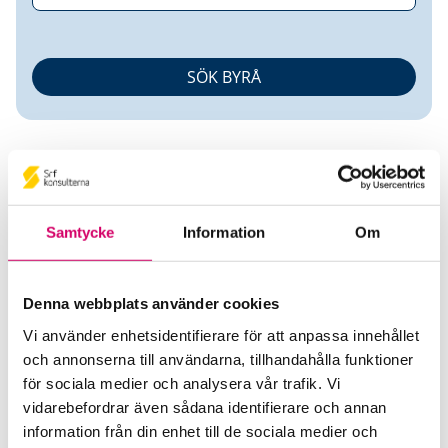
Samtycke
Information
Om
Marianna Johnsson Hägglund
Denna webbplats använder cookies
Auktoriserad Redovisnings- och Lönekonsult
Vi använder enhetsidentifierare för att anpassa innehållet
Srf Certifierad Affärsrådgivare
och annonserna till användarna, tillhandahålla funktioner
för sociala medier och analysera vår trafik. Vi
ROI Redovisning AB
vidarebefordrar även sådana identifierare och annan
Sundsvall
information från din enhet till de sociala medier och