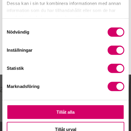
Telefon
Dessa kan i sin tur kombinera informationen med annan
070-050 05 88
information som du har tillhandahållit eller som de har
samlat in när du har använt deras tjänster.
E-post
Skicka e-post
Samtyckesval
Nödvändig
Inställningar
Statistik
Marknadsföring
Kalendarium
Tillåt alla
Gå till kalendariet
Tillåt urval