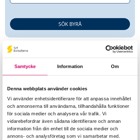
Samtycke
Information
Om
Martin Krus
Denna webbplats använder cookies
Vi använder enhetsidentifierare för att anpassa innehållet
Auktoriserad Redovisnings- och Lönekonsult
och annonserna till användarna, tillhandahålla funktioner
Srf Certifierad Affärsrådgivare
för sociala medier och analysera vår trafik. Vi
Revea redovisning AB
vidarebefordrar även sådana identifierare och annan
Stockholm
information från din enhet till de sociala medier och
annons- och analysföretag som vi samarbetar med.