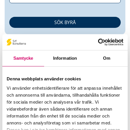
Samtycke
Information
Om
Mattias Collin
Denna webbplats använder cookies
Vi använder enhetsidentifierare för att anpassa innehållet
Auktoriserad Lönekonsult
och annonserna till användarna, tillhandahålla funktioner
för sociala medier och analysera vår trafik. Vi
Nordic Business Stars AB
vidarebefordrar även sådana identifierare och annan
Romelanda
information från din enhet till de sociala medier och
annons- och analysföretag som vi samarbetar med.
Telefon
Dessa kan i sin tur kombinera informationen med annan