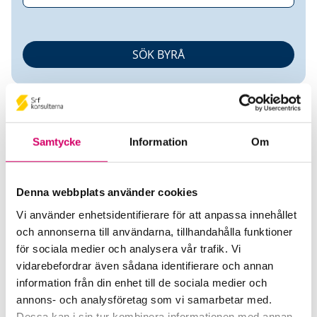
Samtycke
Information
Om
Monika Kyrk
Denna webbplats använder cookies
Vi använder enhetsidentifierare för att anpassa innehållet
Auktoriserad Redovisnings- och Lönekonsult
och annonserna till användarna, tillhandahålla funktioner
för sociala medier och analysera vår trafik. Vi
Monika Kyrk Ekonomikonsult
vidarebefordrar även sådana identifierare och annan
Skövde
information från din enhet till de sociala medier och
annons- och analysföretag som vi samarbetar med.
Telefon
Dessa kan i sin tur kombinera informationen med annan