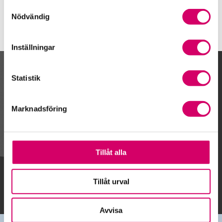
Samtyckesval
Nödvändig
Inställningar
Kalendarium
Statistik
Marknadsföring
Gå till kalendariet
Tillåt alla
Lägg till i kalender
Tillåt urval
Avvisa