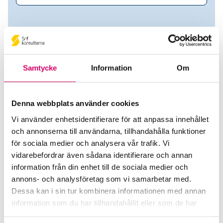
Samtycke
Information
Om
Denna webbplats använder cookies
Vi använder enhetsidentifierare för att anpassa innehållet
och annonserna till användarna, tillhandahålla funktioner
Sandra Essad
för sociala medier och analysera vår trafik. Vi
vidarebefordrar även sådana identifierare och annan
Auktoriserad Lönekonsult
information från din enhet till de sociala medier och
annons- och analysföretag som vi samarbetar med.
Grant Thornton Sweden AB
Dessa kan i sin tur kombinera informationen med annan
Stockholm
information som du har tillhandahållit eller som de har
samlat in när du har använt deras tjänster.