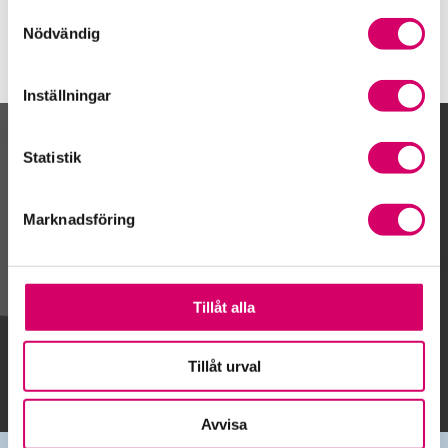
Samtyckesval
Nödvändig
Inställningar
Kalendarium
Statistik
Marknadsföring
Gå till kalendariet
Tillåt alla
Lägg till i kalender
Tillåt urval
Avvisa