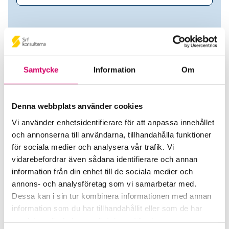
Samtycke
Information
Om
Denna webbplats använder cookies
Vi använder enhetsidentifierare för att anpassa innehållet
och annonserna till användarna, tillhandahålla funktioner
Svetlana Ramstrong
för sociala medier och analysera vår trafik. Vi
vidarebefordrar även sådana identifierare och annan
Auktoriserad Redovisnings- och Lönekonsult
information från din enhet till de sociala medier och
annons- och analysföretag som vi samarbetar med.
Framåt Affärsstöd i Norden AB
Dessa kan i sin tur kombinera informationen med annan
Årsta
information som du har tillhandahållit eller som de har
samlat in när du har använt deras tjänster.